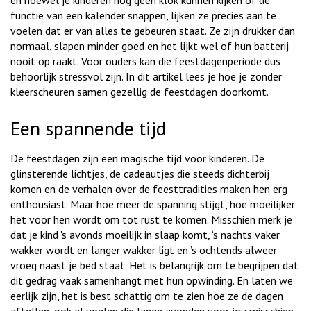
en hoewel je kinderen nog geen klok kunnen kijken of de
functie van een kalender snappen, lijken ze precies aan te
voelen dat er van alles te gebeuren staat. Ze zijn drukker dan
normaal, slapen minder goed en het lijkt wel of hun batterij
nooit op raakt. Voor ouders kan die feestdagenperiode dus
behoorlijk stressvol zijn. In dit artikel lees je hoe je zonder
kleerscheuren samen gezellig de feestdagen doorkomt.
Een spannende tijd
De feestdagen zijn een magische tijd voor kinderen. De
glinsterende lichtjes, de cadeautjes die steeds dichterbij
komen en de verhalen over de feesttradities maken hen erg
enthousiast. Maar hoe meer de spanning stijgt, hoe moeilijker
het voor hen wordt om tot rust te komen. Misschien merk je
dat je kind 's avonds moeilijk in slaap komt, ‘s nachts vaker
wakker wordt en langer wakker ligt en ’s ochtends alweer
vroeg naast je bed staat. Het is belangrijk om te begrijpen dat
dit gedrag vaak samenhangt met hun opwinding. En laten we
eerlijk zijn, het is best schattig om te zien hoe ze de dagen