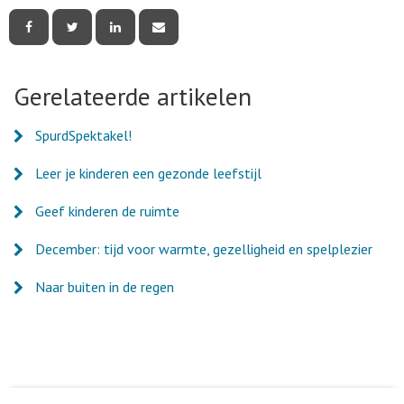
Deel
Deel
Deel
Deel
deze
deze
deze
deze
pagina
pagina
pagina
pagina
via
via
via
via
Facebook
Twitter
LinkedIn
e-
Gerelateerde artikelen
mail
SpurdSpektakel!
Leer je kinderen een gezonde leefstijl
Geef kinderen de ruimte
December: tijd voor warmte, gezelligheid en spelplezier
Naar buiten in de regen