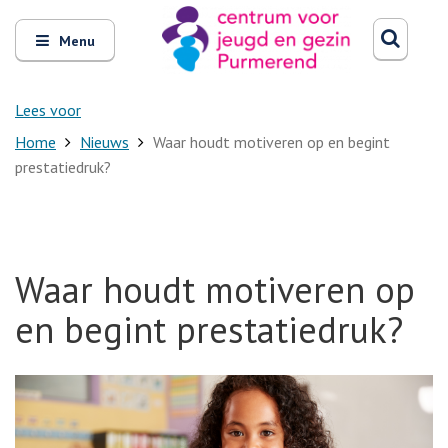
Zoeken
Open
Zoeke
Menu
en
sluit
het
Lees voor
Home
Nieuws
Waar houdt motiveren op en begint
prestatiedruk?
Waar houdt motiveren op
en begint prestatiedruk?