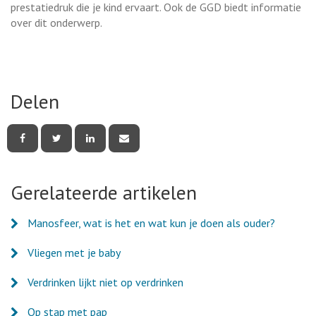
prestatiedruk die je kind ervaart. Ook de GGD biedt informatie
over dit onderwerp.
Delen
Deel
Deel
Deel
Deel
deze
deze
deze
deze
pagina
pagina
pagina
pagina
via
via
via
via
Facebook
Twitter
LinkedIn
e-
Gerelateerde artikelen
mail
Manosfeer, wat is het en wat kun je doen als ouder?
Vliegen met je baby
Verdrinken lijkt niet op verdrinken
Op stap met pap