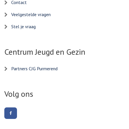
Contact
Veelgestelde vragen
Stel je vraag
Centrum Jeugd en Gezin
Partners CJG Purmerend
Volg ons
Volg
ons
op
Facebook