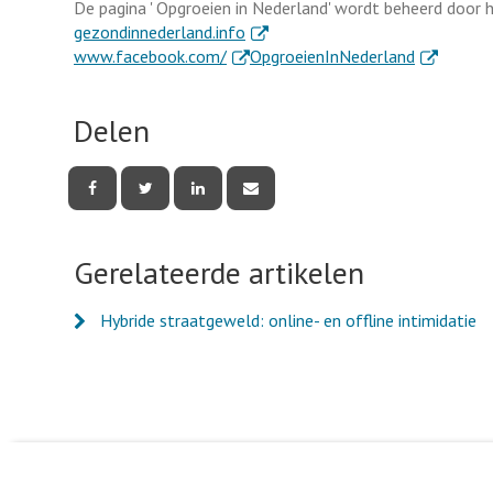
De pagina ' Opgroeien in Nederland' wordt beheerd door h
. Externe link
gezondinnederland.info
. Externe link
. Externe l
www.facebook.com/
OpgroeienInNederland
Delen
Deel
Deel
Deel
Deel
deze
deze
deze
deze
pagina
pagina
pagina
pagina
via
via
via
via
Facebook
Twitter
LinkedIn
e-
Gerelateerde artikelen
mail
Hybride straatgeweld: online- en offline intimidatie