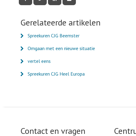
deze
deze
deze
deze
pagina
pagina
pagina
pagina
via
via
via
via
Facebook
Twitter
LinkedIn
e-
Gerelateerde artikelen
mail
Spreekuren CJG Beemster
Omgaan met een nieuwe situatie
vertel eens
Spreekuren CJG Heel Europa
Contact en vragen
Centr