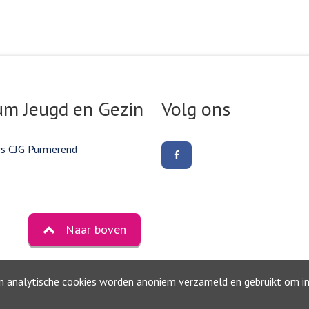
um Jeugd en Gezin
Volg ons
rs CJG Purmerend
Volg
ons
op
Facebook
Naar boven
©2026, Gemeente Purmerend
Privacyverklaring
en analytische cookies worden anoniem verzameld en gebruikt om inz
Toegankelijkheidsverklaring