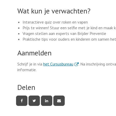
Wat kun je verwachten?
Interactieve quiz over roken en vapen
Prijs te winnen! Stuur een selfie met je kind en maak 
Vragen stellen aan experts van Brijder Preventie
Praktische tips voor ouders en kinderen om samen he
Aanmelden
. Externe link
Schrijf je in via
het Cursusbureau
. Na inschrijving ont
informatie.
Delen
Deel
Deel
Deel
Deel
deze
deze
deze
deze
pagina
pagina
pagina
pagina
via
via
via
via
Facebook
Twitter
LinkedIn
e-